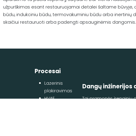
užpurškimas esant restauruojamai detalei šaltame būvyje, o 
būdu, indukciniu būdu, termovakuminiu būdu arba inertinių d
skaičiui restauruoti arba padengti apsauginėmis dangomis.
Procesai
Lazerinis
Dangų inžinerijos 
plakiravimas
HVAF
Tai pramonės įrenginių 
CTS
padengimo metodus.
PTA
Visi
© 2026
Dangų