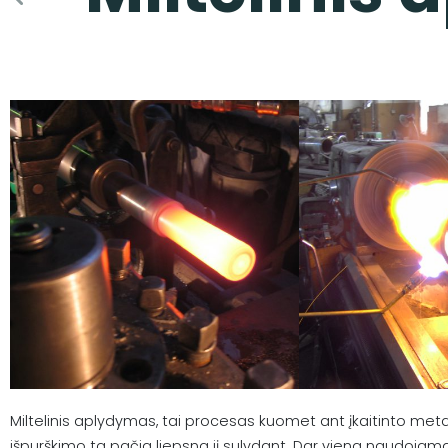
Miltelinis aplydymas, tai procesas kuomet ant įkaitinto metal
išpurškimo ta pačia liepsna jį sulydant. Dar viena naudojama