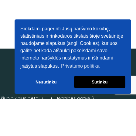
Siekdami pagerinti Jūsų naršymo kokybę,
statistiniais ir rinkodaros tikslais šioje svetainėje
naudojame slapukus (angl. Cookies), kuriuos
galite bet kada atšaukti pakeisdami savo
interneto naršyklės nustatymus ir ištrindami
įrašytus slapukus.
Privatumo politika
Kontaktai
Nesutinku
Sutinku
+37068423444
info@dicoating.com
iuolaikinius detalių
Jėgaines gatvė 6,
Kaunas
www.dic-solit-
coat.lt
Sukurta su ❤️
Feeria