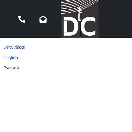
Lietuviškai
English
Русский