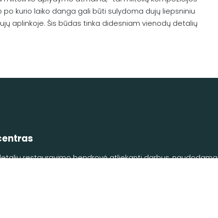
po kurio laiko danga gali būti sulydoma dujų liepsniniu
ujų aplinkoje. Šis būdas tinka didesniam vienodų detalių
centras
detalių restauravimo bendrovė atliekanti darbus, naudodama š
Privatumo politika