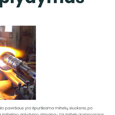
o paviršiaus yra išpurškiama miltelių sluoksnis, po
 miltelinio aplydymo atmaina,- tai miltelių kompozicijos