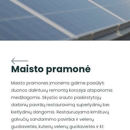
Maisto pramonė
Maisto pramonės įmonėms galime pasiūlyti
duonos dalintuvų remontą korozijai atspariomis
medžiagomis. Skysčio srauto paskirstytojų
darbinių paviršių restauravimą superlydinių bei
kietlydinių dangomis. Restauruojama kimštuvų
galvučių sandarinimo paviršiai ir velenų
guoliavietės, kuterių velenų guoliavietės ir kt.