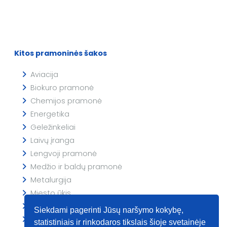
Kitos pramoninės šakos
Aviacija
Biokuro pramonė
Chemijos pramonė
Energetika
Geležinkeliai
Laivų įranga
Lengvoji pramonė
Medžio ir baldų pramonė
Metalurgija
Miesto ūkis
Naftos pramonė
Siekdami pagerinti Jūsų naršymo kokybę,
Popieriaus pramonė
statistiniais ir rinkodaros tikslais šioje svetainėje