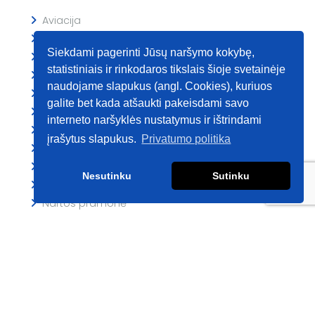
Aviacija
Biokuro pramonė
Siekdami pagerinti Jūsų naršymo kokybę,
Chemijos pramonė
statistiniais ir rinkodaros tikslais šioje svetainėje
Geležinkeliai
naudojame slapukus (angl. Cookies), kuriuos
Laivų įranga
galite bet kada atšaukti pakeisdami savo
Lengvoji pramonė
interneto naršyklės nustatymus ir ištrindami
Maisto pramonė
įrašytus slapukus.
Privatumo politika
Medžio ir baldų pramonė
Metalurgija
Nesutinku
Sutinku
Miesto ūkis
Naftos pramonė
Popieriaus pramonė
Statybos ir karjerų mašinos
Spaudos įrenginiai
Žemės ūkis