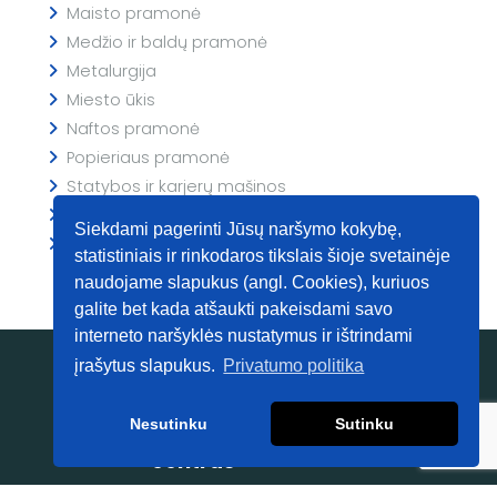
Maisto pramonė
Medžio ir baldų pramonė
Metalurgija
Miesto ūkis
Naftos pramonė
Popieriaus pramonė
Statybos ir karjerų mašinos
Spaudos įrenginiai
Siekdami pagerinti Jūsų naršymo kokybę,
Žemės ūkis
statistiniais ir rinkodaros tikslais šioje svetainėje
naudojame slapukus (angl. Cookies), kuriuos
galite bet kada atšaukti pakeisdami savo
interneto naršyklės nustatymus ir ištrindami
įrašytus slapukus.
Privatumo politika
Dangų
Nesutinku
Sutinku
inžinerijos
centras