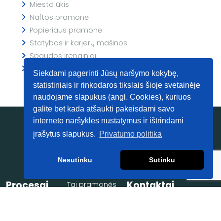
Miesto ūkis
Naftos pramonė
Popieriaus pramonė
Statybos ir karjerų mašinos
Spaudos įrenginiai
Žemės ūkis
Siekdami pagerinti Jūsų naršymo kokybę,
statistiniais ir rinkodaros tikslais šioje svetainėje
naudojame slapukus (angl. Cookies), kuriuos
galite bet kada atšaukti pakeisdami savo
interneto naršyklės nustatymus ir ištrindami
įrašytus slapukus.
Privatumo politika
Dangų
inžinerijos
Nesutinku
Sutinku
centras
Procesai
Kontaktai
Tai pramonės
įrenginių detalių
Lazerinis
+37068423444
restauravimo
plakiravimas
info@dicoating.com