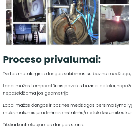
Proceso privalumai:
Tvirtas metalurginis dangos sukibimas su bazine medžiaga;
Labai mažas temperatūrinis poveikis bazinei detalei, nepaž
nepažeidžiama jos geometrija;
Labai mažas dangos ir bazinės medžiagos persimaišymo ly
maksimaliomis pradinėmis metalinės/metalo keramikos kom
Tiksliai kontroliuojamas dangos storis.