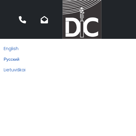
English
Русский
Lietuviškai