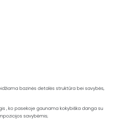
eidžiama bazinės detalės struktūra bei savybės,
gis , ko pasekoje gaunama kokybiška danga su
pozicijos savybėmis;