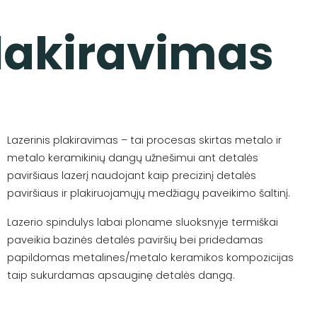
plakiravimas
Lazerinis plakiravimas – tai procesas skirtas metalo ir
metalo keramikinių dangų užnešimui ant detalės
paviršiaus lazerį naudojant kaip precizinį detalės
paviršiaus ir plakiruojamųjų medžiagų paveikimo šaltinį.
Lazerio spindulys labai ploname sluoksnyje termiškai
paveikia bazinės detalės paviršių bei pridedamas
papildomas metalines/metalo keramikos kompozicijas
taip sukurdamas apsauginę detalės dangą.