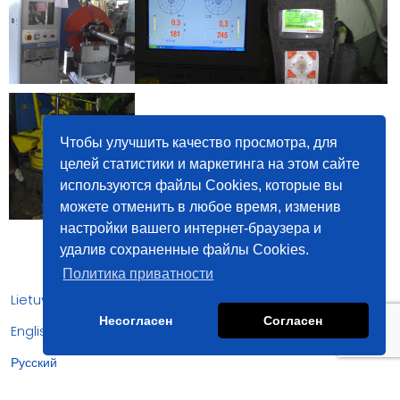
Чтобы улучшить качество просмотра, для
целей статистики и маркетинга на этом сайте
используются файлы Cookies, которые вы
можете отменить в любое время, изменив
настройки вашего интернет-браузера и
удалив сохраненные файлы Cookies.
Политика приватности
Lietuviškai
Несогласен
Согласен
English
Русский