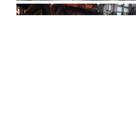
© 2026
Dangų
inžinerijos centras,